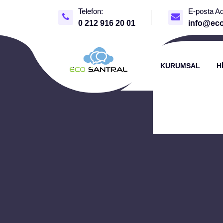
Telefon:
E-posta Ad
0 212 916 20 01
info@eco
KURUMSAL
H