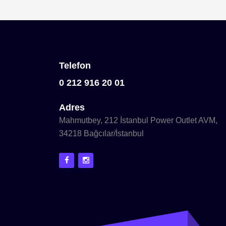
Telefon
0 212 916 20 01
Adres
Mahmutbey, 212 İstanbul Power Outlet AVM,
34218 Bağcılar/İstanbul