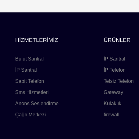
HİZMETLERİMİZ
ÜRÜNLER
Bulut Santral
İP Santral
İP Santral
İP Telefon
Sabit Telefon
Telsiz Telefon
Sms Hizmetleri
Gateway
Anons Seslendirme
Kulaklık
Çağrı Merkezi
firewall